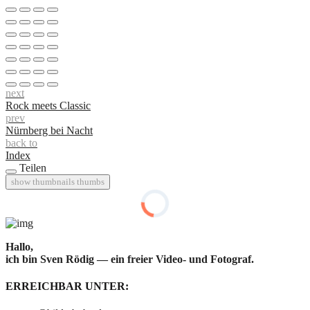
next
Rock meets Classic
prev
Nürnberg bei Nacht
back to
Index
Teilen
show thumbnails
thumbs
Hallo,
ich bin Sven Rödig — ein freier Video- und Fotograf.
ERREICHBAR UNTER: