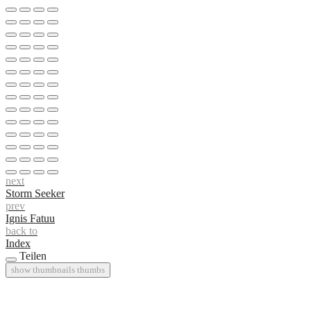
next
Storm Seeker
prev
Ignis Fatuu
back to
Index
Teilen
show thumbnails
thumbs