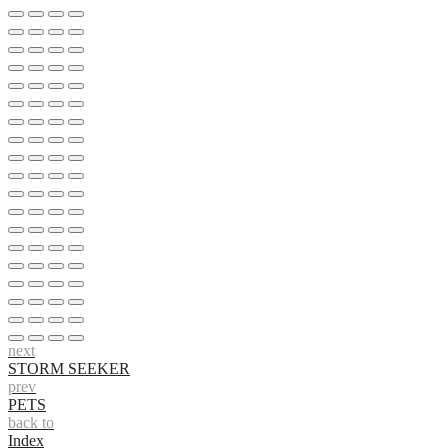
next
STORM SEEKER
prev
PETS
back to
Index