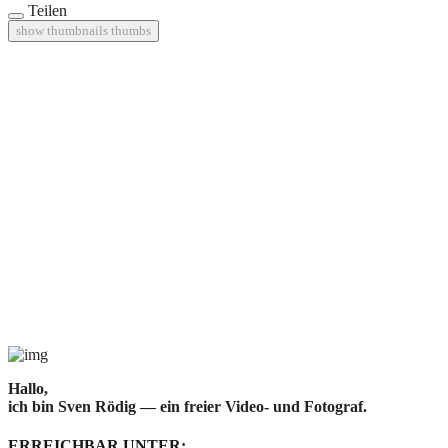
Teilen
show thumbnails
thumbs
Hallo,
ich bin Sven Rödig — ein freier Video- und Fotograf.
ERREICHBAR UNTER: