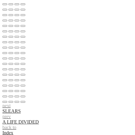
next
SLEARS
prev
A LIFE DIVIDED
back to
Index