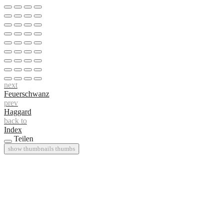
next
Feuerschwanz
prev
Haggard
back to
Index
Teilen
show thumbnails
thumbs